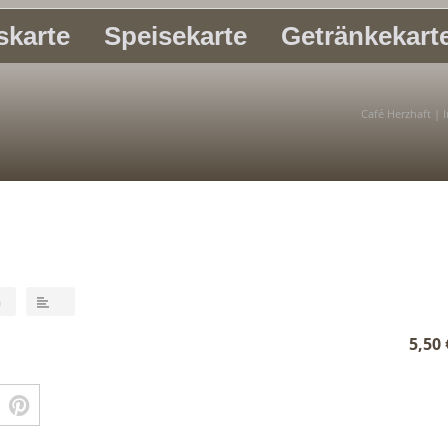
skarte
Speisekarte
Getränkekart
Café Herzhaft | 
a
5,50 