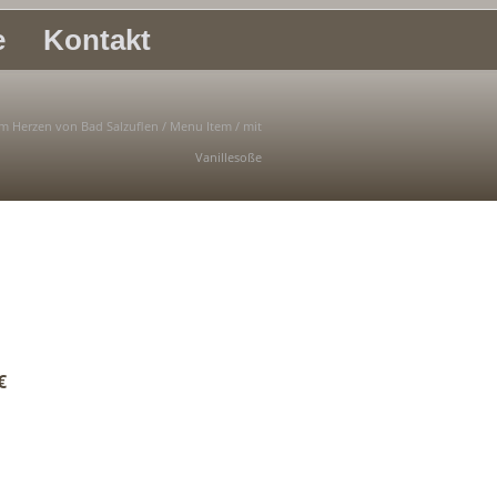
e
Kontakt
Im Herzen von Bad Salzuflen
/
Menu Item
/
mit
Vanillesoße
€