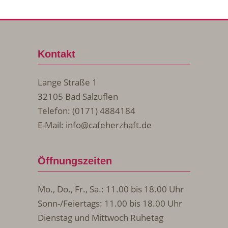
Kontakt
Lange Straße 1
32105 Bad Salzuflen
Telefon: (0171) 4884184
E-Mail:
info@cafeherzhaft.de
Öffnungszeiten
Mo., Do., Fr., Sa.: 11.00 bis 18.00 Uhr
Sonn-/Feiertags: 11.00 bis 18.00 Uhr
Dienstag und Mittwoch Ruhetag